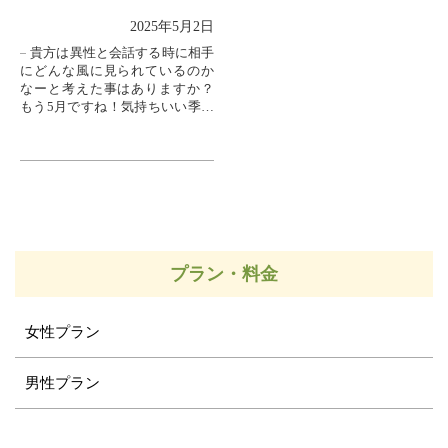
2025年5月2日
貴方は異性と会話する時に相手
にどんな風に見られているのか
なーと考えた事はありますか？
もう5月ですね！気持ちいい季節
で、こんな時こそ、新しい出会
いをもとめられている方も多い
のでは❔と感じますが
プラン・料金
女性プラン
男性プラン