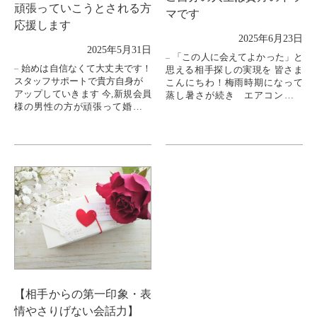
頑張っていこうとされる方
マです
応援します
2025年6月23日
2025年5月31日
「この人に会えてよかった」と
始めは自信なくて大丈夫です！
思える相手探しの実現を 皆さま
スタッフサポートで貴方自身が
こんにちわ！梅雨時期になって
アップしていきます 今,新規会員
蒸し暑さが続き エアコンがか
様の男性の方が頑張って婚活さ
かせないですよね？
れようとしておりますが、スタ
私事ですが、最近日々感じるの
ッフの助言等もしっかりと理解
が 一日、一週間があっとい...
して頂け、もう...
【相手からの第一印象・表
情やさりげない会話力】